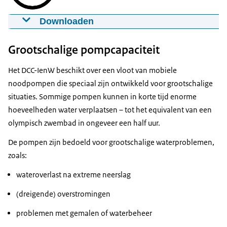
Downloaden
Inzet van noodpompen bij wateroverlast
16-04-2019
00:02:08
mp4
67,9 MB
Grootschalige pompcapaciteit
Download
Het DCC-IenW beschikt over een vloot van mobiele
noodpompen die speciaal zijn ontwikkeld voor grootschalige
Ondertiteling
situaties. Sommige pompen kunnen in korte tijd enorme
srt
2,2 KB
hoeveelheden water verplaatsen – tot het equivalent van een
olympisch zwembad in ongeveer een half uur.
Download
De pompen zijn bedoeld voor grootschalige waterproblemen,
Audiobeschrijving
zoals:
mp3
2,0 MB
wateroverlast na extreme neerslag
Download
(dreigende) overstromingen
problemen met gemalen of waterbeheer