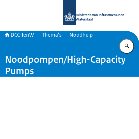
Naar de homepage van DCC-IenW
Ministerie van Infrastructuur en
Waterstaat
DCC-IenW
Thema's
Noodhulp
Vu
Noodpompen/High-Capacity
Pumps