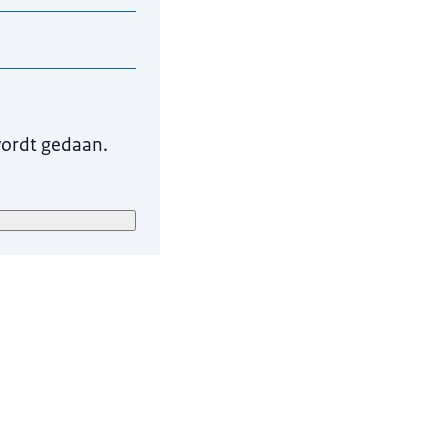
t zijn om uw
wordt gedaan.
. Uw aanmelding
gerond.
ieuw tabblad)
.