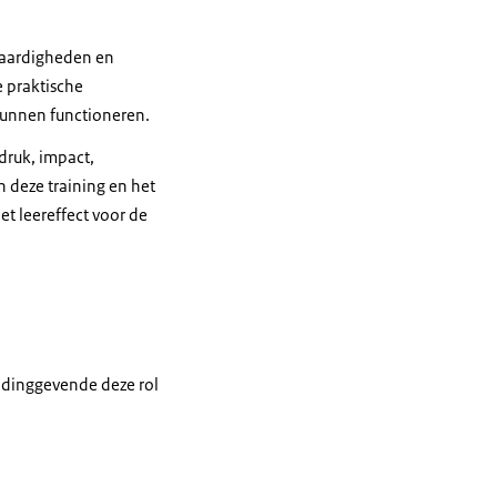
 vaardigheden en
e praktische
 kunnen functioneren.
druk, impact,
 deze training en het
t leereffect voor de
leidinggevende deze rol