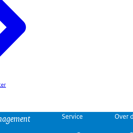
ter
anagement
Service
Over d