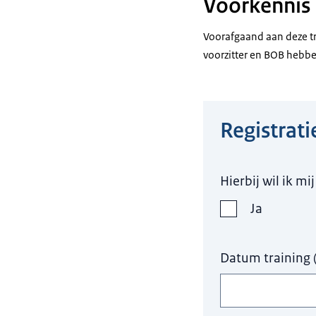
Voorkennis
Voorafgaand aan deze t
voorzitter en BOB hebb
Registrati
Hier niets invull
Hierbij wil ik m
Ja
Datum training