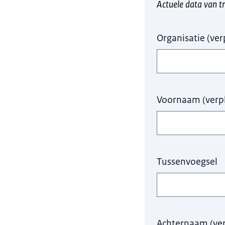
Actuele data van t
Organisatie
(
ver
Voornaam
(
verp
Tussenvoegsel
Achternaam
(
ve