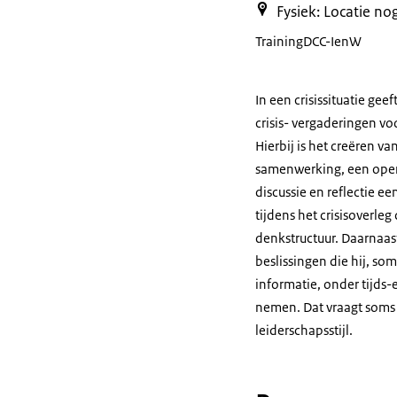
Fysiek: Locatie no
Training
DCC-IenW
In een crisissituatie geef
crisis- vergaderingen vo
Hierbij is het creëren v
samenwerking, een open
discussie en reflectie e
tijdens het crisisoverle
denkstructuur. Daarnaast
beslissingen die hij, som
informatie, onder tijds
nemen. Dat vraagt soms
leiderschapsstijl.