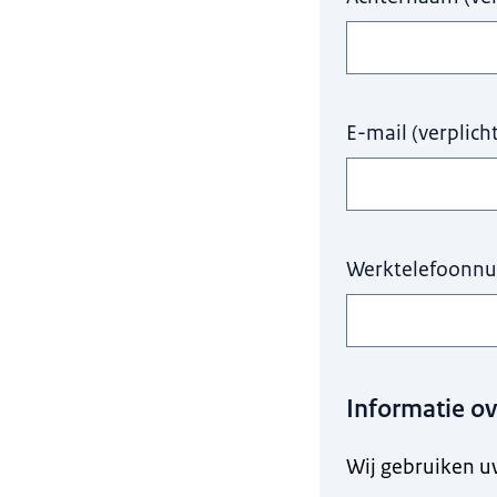
E-mail
(
verplich
Werktelefoonn
Informatie o
Wij gebruiken u