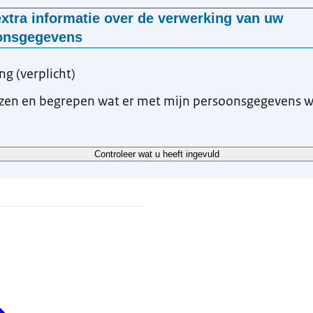
xtra informatie over de verwerking van uw
onsgegevens
 worden deze gegevens gevraagd?
ing
(
verplicht
)
en uw gegevens, met uw toestemming, omdat wij anders niet in staa
ezen en begrepen wat er met mijn persoonsgegevens 
voor een training te verwerken.
ke manier worden uw gegevens verwerkt?
Controleer wat u heeft ingevuld
ken uw gegevens om uw aanmelding voor een training te verwerken
ndeld door onze eigen medewerkers.
g bewaren wij uw gegevens?
 worden uit onze systemen verwijderd nadat u de training heeft af
n uw rechten?
atie over uw rechten vindt u op de pagina
'Privacy' (link opent in n