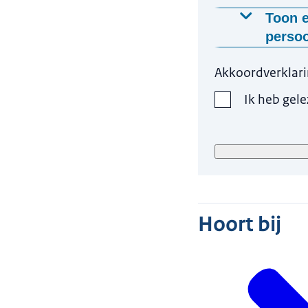
Toon e
perso
Waarom
Akkoordverklar
Wij gebruik
Ik heb gel
aanmelding 
Op wel
Wij gebrui
wordt beha
Hoelan
Hoort bij
Uw gegevens
Wat zij
Meer inform