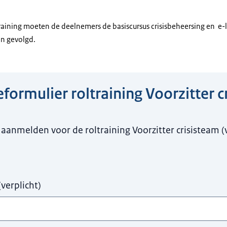
raining moeten de deelnemers de basiscursus crisisbeheersing en e
en gevolgd.
eformulier roltraining Voorzitter 
en a.u.b.
ij aanmelden voor de roltraining Voorzitter crisisteam
(
(
verplicht
)