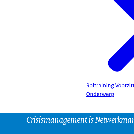
Roltraining Voorzit
Onderwerp
Crisismanagement is Netwerkm