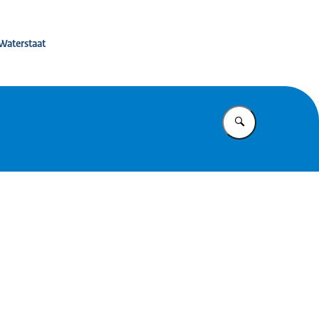
 Waterstaat
Vul in wat u z