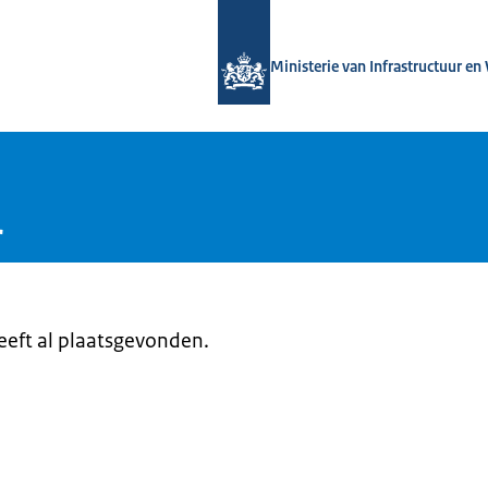
Naar de homepage van DCC-IenW
Ministerie van Infrastructuur en
r
heeft al plaatsgevonden.