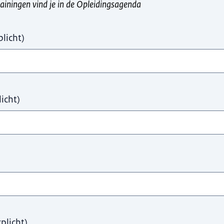
rainingen vind je in de Opleidingsagenda
plicht
)
licht
)
rplicht
)