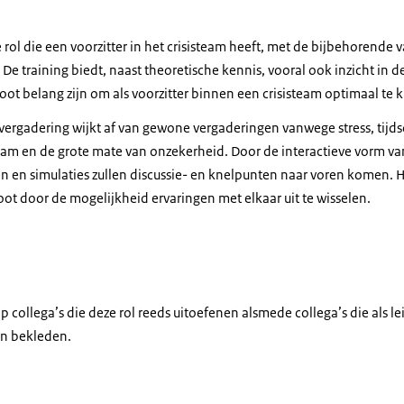
e rol die een voorzitter in het crisisteam heeft, met de bijbehorende
e training biedt, naast theoretische kennis, vooral ook inzicht in d
oot belang zijn om als voorzitter binnen een crisisteam optimaal te
svergadering wijkt af van gewone vergaderingen vanwege stress, tijds
eam en de grote mate van onzekerheid. Door de interactieve vorm van
n en simulaties zullen discussie- en knelpunten naar voren komen. He
ot door de mogelijkheid ervaringen met elkaar uit te wisselen.
 op collega’s die deze rol reeds uitoefenen alsmede collega’s die als 
en bekleden.