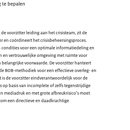
g te bepalen
t de voorzitter leiding aan het crisisteam, zit de
or en coördineert het crisisbeheersingsproces.
an condities voor een optimale informatiedeling en
 en vertrouwelijke omgeving met ruimte voor
en belangrijke voorwaarde. De voorzitter hanteert
g de BOB-methodiek voor een effectieve overleg- en
 is de voorzitter eindverantwoordelijk voor de
s op basis van incomplete of zelfs tegenstrijdige
-en mediadruk en met grote afbreukrisico’s moet
 om een directieve en daadkrachtige