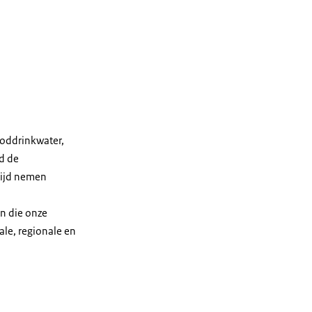
ooddrinkwater,
ad de
rtijd nemen
en die onze
le, regionale en