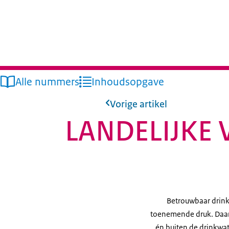
Alle nummers
Inhoudsopgave
Vorige artikel
LANDELIJKE
Betrouwbaar drinkw
toenemende druk. Daar
én buiten de drinkwate