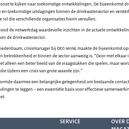
oruit te kijken naar toekomstige ontwikkelingen. De bijeenkomst dr
ge en toekomstige uitdagingen binnen de drinkwatersector en verster
 rol die verschillende organisaties hierin vervullen.
ood de netwerkdag waardevolle inzichten in de actuele ontwikkeli
nen de drinkwatersector.
Liedenbaum, crisismanager bij DCC-IenW, maakte de bijeenkomst op
n betrokkenheid er binnen de sector aanwezig is. “Door met elkaar i
iet alleen een beter beeld van de vraagstukken die spelen, maar wo
 die tijdens een crisis van grote waarde zijn.”
ormde daarmee een belangrijke gelegenheid om bestaande contact
dingen te leggen – een essentiële basis voor effectieve samenwerk
oet.
SERVICE
OVER D