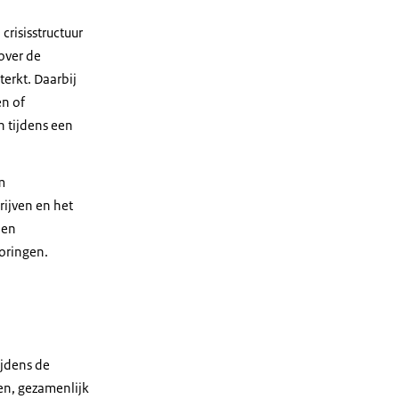
risisstructuur
over de
terkt. Daarbij
en of
n tijdens een
m
rijven en het
 en
toringen.
ijdens de
ven, gezamenlijk