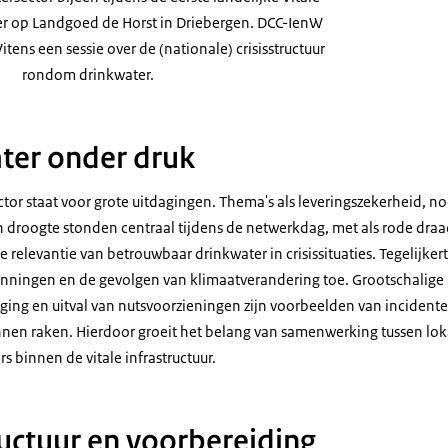
r op Landgoed de Horst in Driebergen. DCC-IenW
ens een sessie over de (nationale) crisisstructuur
rondom drinkwater.
ter onder druk
tor staat voor grote uitdagingen. Thema's als leveringszekerheid, n
n droogte stonden centraal tijdens de netwerkdag, met als rode dra
 relevantie van betrouwbaar drinkwater in crisissituaties. Tegelijke
anningen en de gevolgen van klimaatverandering toe. Grootschalige
ging en uitval van nutsvoorzieningen zijn voorbeelden van incident
nen raken. Hierdoor groeit het belang van samenwerking tussen loka
s binnen de vitale infrastructuur.
ructuur en voorbereiding