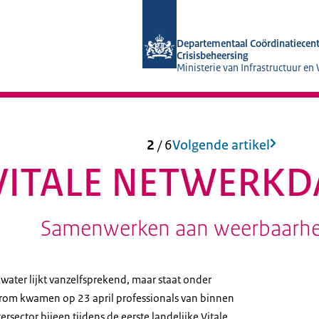
Naar de homepage van DCC-IenW
Departementaal Coördinatiecen
Crisisbeheersing
Ministerie van Infrastructuur en
2
/
6
Volgende artikel
 VITALE NETWERK
Samenwerken aan weerbaarhe
ater lijkt vanzelfsprekend, maar staat onder
om kwamen op 23 april professionals van binnen
rsector bijeen tijdens de eerste landelijke Vitale