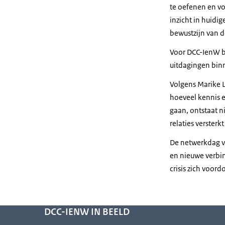
te oefenen en vo
inzicht in huidi
bewustzijn van de
Voor DCC-IenW b
uitdagingen bin
Volgens Marike 
hoeveel kennis e
gaan, ontstaat n
relaties versterkt
De netwerkdag v
en nieuwe verbin
crisis zich voord
DCC-IENW IN BEELD