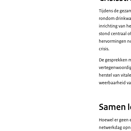
Tijdens de gezam
rondom drinkwate
inrichting van h
stond centraal o
hervormingen nod
crisis.
De gesprekken m
vertegenwoordigi
herstel van vita
weerbaarheid van
Samen l
Hoewel er geen 
netwerkdag opnie