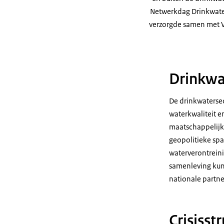
Netwerkdag Drinkwate
verzorgde samen met Vit
Drinkwa
De drinkwatersec
waterkwaliteit e
maatschappelijke
geopolitieke sp
waterverontreini
samenleving kun
nationale partner
Crisisst