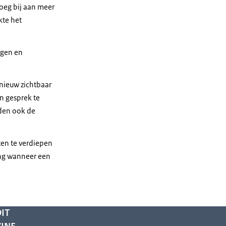
oeg bij aan meer
kte het
ngen en
nieuw zichtbaar
n gesprek te
rden ook de
en te verdiepen
ing wanneer een
IT