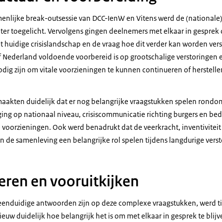
enlijke break-outsessie van DCC-IenW en Vitens werd de (nationale) c
r toegelicht. Vervolgens gingen deelnemers met elkaar in gesprek 
et huidige crisislandschap en de vraag hoe dit verder kan worden vers
f Nederland voldoende voorbereid is op grootschalige verstoringen 
ig zijn om vitale voorzieningen te kunnen continueren of herstelle
aakten duidelijk dat er nog belangrijke vraagstukken spelen rondo
ng op nationaal niveau, crisiscommunicatie richting burgers en bed
le voorzieningen. Ook werd benadrukt dat de veerkracht, inventiviteit
 de samenleving een belangrijke rol spelen tijdens langdurige vers
eren en vooruitkijken
eenduidige antwoorden zijn op deze complexe vraagstukken, werd t
uw duidelijk hoe belangrijk het is om met elkaar in gesprek te blij