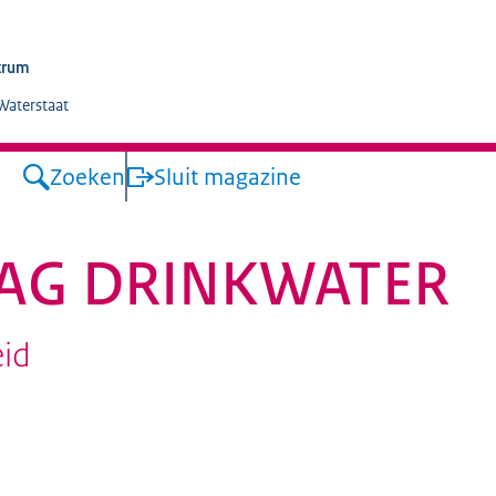
trum
 Waterstaat
Zoeken
Sluit magazine
DAG DRINKWATER
id