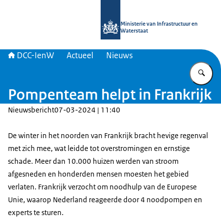
Naar de homepage van DCC-IenW
Ministerie van Infrastructuur en
Waterstaat
DCC-IenW
Actueel
Nieuws
Vu
Pompenteam helpt in Frankrijk
Nieuwsbericht
07-03-2024 | 11:40
De winter in het noorden van Frankrijk bracht hevige regenval
met zich mee, wat leidde tot overstromingen en ernstige
schade. Meer dan 10.000 huizen werden van stroom
afgesneden en honderden mensen moesten het gebied
verlaten. Frankrijk verzocht om noodhulp van de Europese
Unie, waarop Nederland reageerde door 4 noodpompen en
experts te sturen.