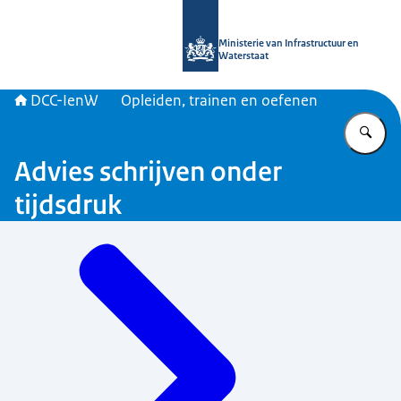
Naar de homepage van DCC-IenW
Ministerie van Infrastructuur en
Waterstaat
DCC-IenW
Opleiden, trainen en oefenen
Vu
Advies schrijven onder
tijdsdruk
Menu