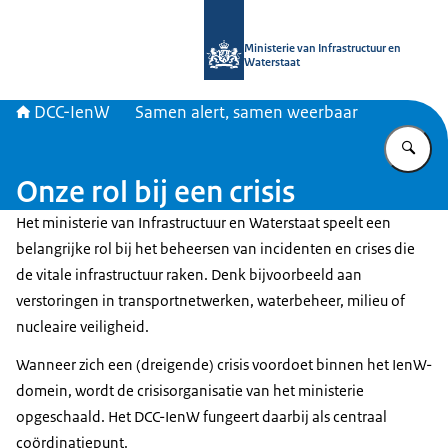
Naar de homepage van DCC-IenW
Ministerie van Infrastructuur en
Waterstaat
DCC-IenW
Samen alert, samen weerbaar
Vu
Onze rol bij een crisis
Het ministerie van Infrastructuur en Waterstaat speelt een
belangrijke rol bij het beheersen van incidenten en crises die
de vitale infrastructuur raken. Denk bijvoorbeeld aan
verstoringen in transportnetwerken, waterbeheer, milieu of
nucleaire veiligheid.
Wanneer zich een (dreigende) crisis voordoet binnen het IenW-
domein, wordt de crisisorganisatie van het ministerie
opgeschaald. Het DCC-IenW fungeert daarbij als centraal
coördinatiepunt.